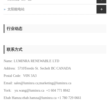
+
太阳能电站
行业动态
联系方式
Name: LUMINRA RENEWABLE LTD
Address: 5710Teredo St. Sechelt BC CANADA
Postal Code: V0N 3A3
Email:
sales@luminra.ca
;
marketing@luminra.ca
York:
yu.wang@luminra.ca
+1 604 771 8842
Ehab Hamza:
ehab.hamza@luminra.ca
+1 780 729 0661